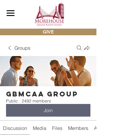
GIVE
Groups
gbmcaa Group
Public
·
2492 members
Join
Discussion
Media
Files
Members
About