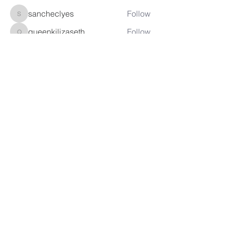
sancheclyes
Follow
sancheclyes
queenkilizaseth
Follow
queenkilizaseth
See All Members (2492)
CONTACT US
POLICY