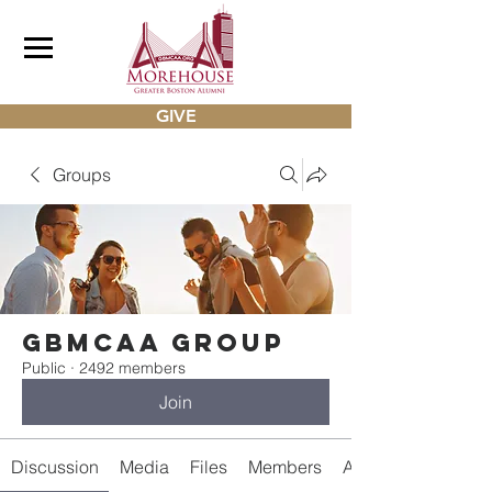
GIVE
Groups
gbmcaa Group
Public
·
2492 members
Join
Discussion
Media
Files
Members
About