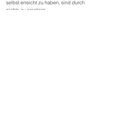
selbst erreicht zu haben, sind durch 
nichts zu ersetzen.
0
0
3
Write a comment...
About
Welcome to the group! You can
connect with other members, ge
...
Read more
Members
Ankul Kashyap
Follow
blissharmonyusa
Follow
blissharmonyusa