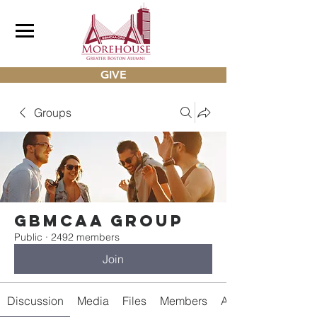
GIVE
Groups
gbmcaa Group
Public
·
2492 members
Join
Discussion
Media
Files
Members
About