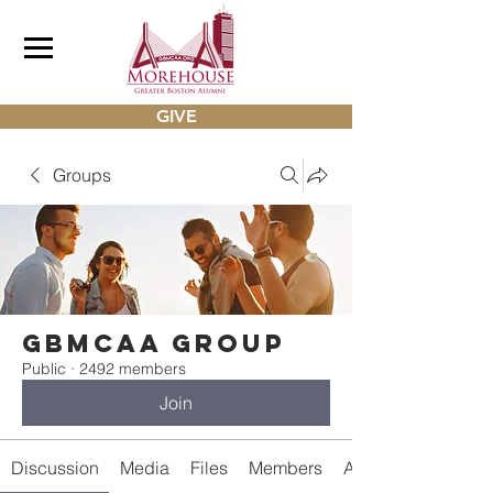
GIVE
Groups
gbmcaa Group
Public
·
2492 members
Join
Discussion
Media
Files
Members
About