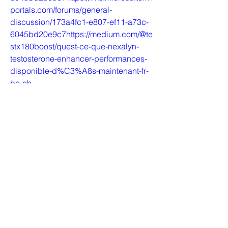
portals.com/forums/general-
discussion/173a4fc1-e807-ef11-a73c-
6045bd20e9c7https://medium.com/@te
stx180boost/quest-ce-que-nexalyn-
testosterone-enhancer-performances-
disponible-d%C3%A8s-maintenant-fr-
be-ch-
8e4c6a1e690ahttps://nexalyntestostero
neenhancer.hashnode.dev/quest-ce-
que-nexalyn-testosterone-enhancer-
performances-disponible-des-
maintenant-fr-be-
chhttps://infogram.com/nexalyn-testo-
booster-est-ce-uniquement-destine-
aux-hommes-qui-peuvent-lutiliser-
achetez-maintenant-fr-be-ch-
1hmr6g87rko5o2n?
livehttps://www.yepdesk.com/nexalyn-