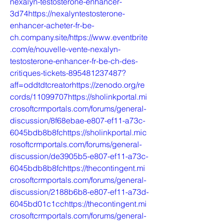
nexalyn-testosterone-enhancer-
3d74https://nexalyntestosterone-
enhancer-acheter-fr-be-
ch.company.site/https://www.eventbrite
.com/e/nouvelle-vente-nexalyn-
testosterone-enhancer-fr-be-ch-des-
critiques-tickets-895481237487?
aff=oddtdtcreatorhttps://zenodo.org/re
cords/11099707https://sholinkportal.mi
crosoftcrmportals.com/forums/general-
discussion/8f68ebae-e807-ef11-a73c-
6045bdb8b8fchttps://sholinkportal.mic
rosoftcrmportals.com/forums/general-
discussion/de3905b5-e807-ef11-a73c-
6045bdb8b8fchttps://thecontingent.mi
crosoftcrmportals.com/forums/general-
discussion/2188b6b8-e807-ef11-a73d-
6045bd01c1cchttps://thecontingent.mi
crosoftcrmportals.com/forums/general-