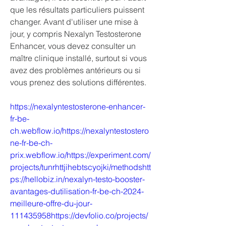
que les résultats particuliers puissent 
changer. Avant d'utiliser une mise à 
jour, y compris Nexalyn Testosterone 
Enhancer, vous devez consulter un 
maître clinique installé, surtout si vous 
avez des problèmes antérieurs ou si 
vous prenez des solutions différentes.
https://nexalyntestosterone-enhancer-
fr-be-
ch.webflow.io/https://nexalyntestostero
ne-fr-be-ch-
prix.webflow.io/https://experiment.com/
projects/tunrhttjihebtscyojki/methodshtt
ps://hellobiz.in/nexalyn-testo-booster-
avantages-dutilisation-fr-be-ch-2024-
meilleure-offre-du-jour-
111435958https://devfolio.co/projects/