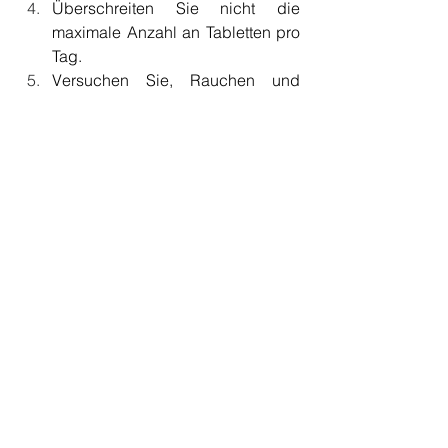
Überschreiten Sie nicht die 
maximale Anzahl an Tabletten pro 
Tag.
Versuchen Sie, Rauchen und 
Alkoholkonsum zu vermeiden.
Dieses Produkt ist nicht für 
schwangere Frauen geeignet.
Nützliche Tipps
Sie können Ihre Produktivität und 
Ergebnisse verbessern, indem Sie 
diese Tipps befolgen.
Machen Sie ein ordentliches 
Training.
Essen Sie nur die Keto-Diät.
Finger weg von Fast Food.
Essen Sie keine zuckerhaltigen 
Dinge.