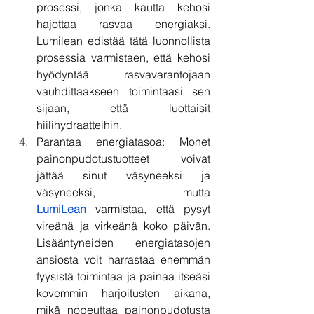
prosessi, jonka kautta kehosi 
hajottaa rasvaa energiaksi. 
Lumilean edistää tätä luonnollista 
prosessia varmistaen, että kehosi 
hyödyntää rasvavarantojaan 
vauhdittaakseen toimintaasi sen 
sijaan, että luottaisit 
hiilihydraatteihin.
Parantaa energiatasoa: Monet 
painonpudotustuotteet voivat 
jättää sinut väsyneeksi ja 
väsyneeksi, mutta 
LumiLean
 varmistaa, että pysyt 
vireänä ja virkeänä koko päivän. 
Lisääntyneiden energiatasojen 
ansiosta voit harrastaa enemmän 
fyysistä toimintaa ja painaa itseäsi 
kovemmin harjoitusten aikana, 
mikä nopeuttaa painonpudotusta 