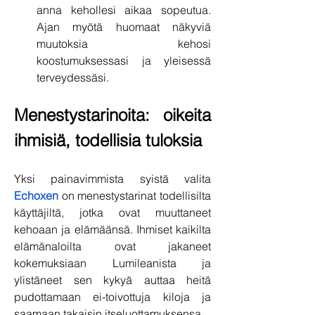
anna kehollesi aikaa sopeutua. 
Ajan myötä huomaat näkyviä 
muutoksia kehosi 
koostumuksessasi ja yleisessä 
terveydessäsi.
Menestystarinoita: oikeita 
ihmisiä, todellisia tuloksia
Yksi painavimmista syistä valita 
Echoxen
 on menestystarinat todellisilta 
käyttäjiltä, ​​jotka ovat muuttaneet 
kehoaan ja elämäänsä. Ihmiset kaikilta 
elämänaloilta ovat jakaneet 
kokemuksiaan Lumileanista ja 
ylistäneet sen kykyä auttaa heitä 
pudottamaan ei-toivottuja kiloja ja 
saamaan takaisin itseluottamuksensa.