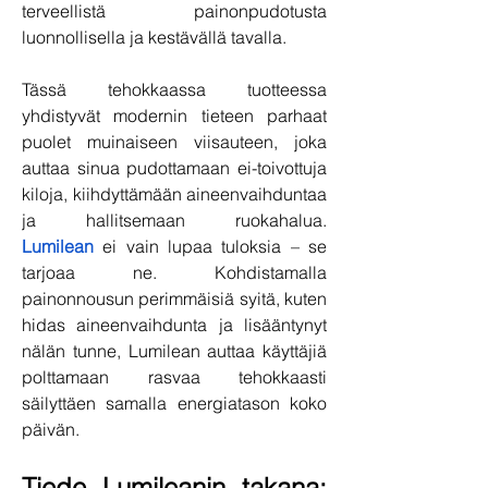
terveellistä painonpudotusta 
luonnollisella ja kestävällä tavalla.
Tässä tehokkaassa tuotteessa 
yhdistyvät modernin tieteen parhaat 
puolet muinaiseen viisauteen, joka 
auttaa sinua pudottamaan ei-toivottuja 
kiloja, kiihdyttämään aineenvaihduntaa 
ja hallitsemaan ruokahalua. 
Lumilean
 ei vain lupaa tuloksia – se 
tarjoaa ne. Kohdistamalla 
painonnousun perimmäisiä syitä, kuten 
hidas aineenvaihdunta ja lisääntynyt 
nälän tunne, Lumilean auttaa käyttäjiä 
polttamaan rasvaa tehokkaasti 
säilyttäen samalla energiatason koko 
päivän.
Tiede Lumileanin takana: 