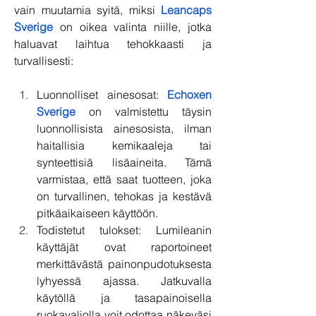
vain muutamia syitä, miksi 
Leancaps 
Sverige
 on oikea valinta niille, jotka 
haluavat laihtua tehokkaasti ja 
turvallisesti:
Luonnolliset ainesosat: 
Echoxen 
Sverige
 on valmistettu täysin 
luonnollisista ainesosista, ilman 
haitallisia kemikaaleja tai 
synteettisiä lisäaineita. Tämä 
varmistaa, että saat tuotteen, joka 
on turvallinen, tehokas ja kestävä 
pitkäaikaiseen käyttöön.
Todistetut tulokset: Lumileanin 
käyttäjät ovat raportoineet 
merkittävästä painonpudotuksesta 
lyhyessä ajassa. Jatkuvalla 
käytöllä ja tasapainoisella 
ruokavaliolla voit odottaa näkeväsi 