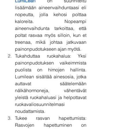
LumiLean
 on suunniteltu 
lisäämään aineenvaihduntaasi eli 
nopeutta, jolla kehosi polttaa 
kaloreita. Nopeampi 
aineenvaihdunta tarkoittaa, että 
poltat rasvaa myös silloin, kun et 
treenaa, mikä johtaa jatkuvaan 
painonpudotukseen ajan myötä.
Tukahduttaa ruokahalua: Yksi 
painonpudotuksen vaikeimmista 
puolista on himojen hallinta. 
Lumilean sisältää ainesosia, jotka 
auttavat säätelemään 
nälkähormoneja, vähentävät 
yleistä ruokahaluasi ja helpottavat 
ruokavaliosuunnitelmasi 
noudattamista.
Tukee rasvan hapettumista: 
Rasvojen hapettuminen on 