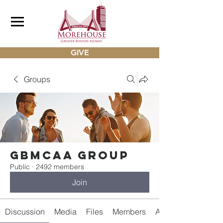
GIVE
Groups
gbmcaa Group
Public
·
2492 members
Join
Discussion
Media
Files
Members
About