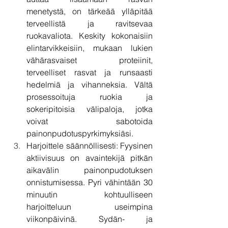
menetystä, on tärkeää ylläpitää 
terveellistä ja ravitsevaa 
ruokavaliota. Keskity kokonaisiin 
elintarvikkeisiin, mukaan lukien 
vähärasvaiset proteiinit, 
terveelliset rasvat ja runsaasti 
hedelmiä ja vihanneksia. Vältä 
prosessoituja ruokia ja 
sokeripitoisia välipaloja, jotka 
voivat sabotoida 
painonpudotuspyrkimyksiäsi.
Harjoittele säännöllisesti: Fyysinen 
aktiivisuus on avaintekijä pitkän 
aikavälin painonpudotuksen 
onnistumisessa. Pyri vähintään 30 
minuutin kohtuulliseen 
harjoitteluun useimpina 
viikonpäivinä. Sydän- ja 