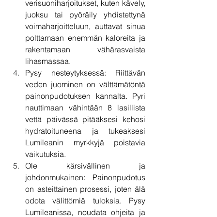
verisuoniharjoitukset, kuten kävely, 
juoksu tai pyöräily yhdistettynä 
voimaharjoitteluun, auttavat sinua 
polttamaan enemmän kaloreita ja 
rakentamaan vähärasvaista 
lihasmassaa.
Pysy nesteytyksessä: Riittävän 
veden juominen on välttämätöntä 
painonpudotuksen kannalta. Pyri 
nauttimaan vähintään 8 lasillista 
vettä päivässä pitääksesi kehosi 
hydratoituneena ja tukeaksesi 
Lumileanin myrkkyjä poistavia 
vaikutuksia.
Ole kärsivällinen ja 
johdonmukainen: Painonpudotus 
on asteittainen prosessi, joten älä 
odota välittömiä tuloksia. Pysy 
Lumileanissa, noudata ohjeita ja 