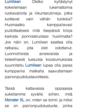
Lumilean
 Oletko kyllästynyt 
kokeilemaan lukemattomia 
ruokavalioita ja liikuntarutiineja, jotka 
tuottavat vain vähän tuloksia? 
Huomaatko kamppailevasi 
pudottaaksesi niitä itsepäisiä kiloja 
kaikista ponnisteluistasi huolimatta? 
Jos näin on, Lumilean saattaa olla 
ratkaisu, jota olet odottanut. 
Luonnollisista ainesosista ja 
tieteellisesti tuetuista koostumuksista 
suunniteltu 
Lumilean
 lupaa olla paras 
kumppanisi matkalla saavuttamaan 
painonpudotustavoitteesi.
Tässä kattavassa oppaassa 
sukeltamme syvälle siihen, mitä 
Monster XL
 on, miten se toimii ja miksi 
se on painonpudotustuote, jonka 