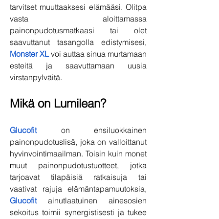
tarvitset muuttaaksesi elämääsi. Olitpa 
vasta aloittamassa 
painonpudotusmatkaasi tai olet 
saavuttanut tasangolla edistymisesi, 
Monster XL
 voi auttaa sinua murtamaan 
esteitä ja saavuttamaan uusia 
virstanpylväitä.
Mikä on Lumilean?
Glucofit
 on ensiluokkainen 
painonpudotuslisä, joka on valloittanut 
hyvinvointimaailman. Toisin kuin monet 
muut painonpudotustuotteet, jotka 
tarjoavat tilapäisiä ratkaisuja tai 
vaativat rajuja elämäntapamuutoksia, 
Glucofit
 ainutlaatuinen ainesosien 
sekoitus toimii synergistisesti ja tukee 