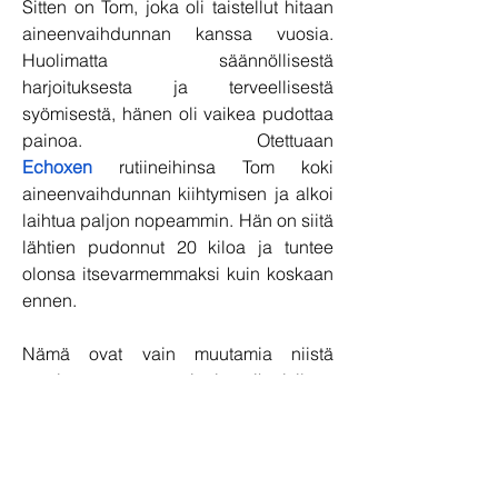
Sitten on Tom, joka oli taistellut hitaan 
aineenvaihdunnan kanssa vuosia. 
Huolimatta säännöllisestä 
harjoituksesta ja terveellisestä 
syömisestä, hänen oli vaikea pudottaa 
painoa. Otettuaan 
Echoxen
 rutiineihinsa Tom koki 
aineenvaihdunnan kiihtymisen ja alkoi 
laihtua paljon nopeammin. Hän on siitä 
lähtien pudonnut 20 kiloa ja tuntee 
olonsa itsevarmemmaksi kuin koskaan 
ennen.
Nämä ovat vain muutamia niistä 
monista menestystarinoista ihmisiltä, ​​
jotka ovat tehneet Lumileanista 
olennaisen osan 
painonpudotusmatkaansa. 
Omistautumalla, johdonmukaisesti ja 