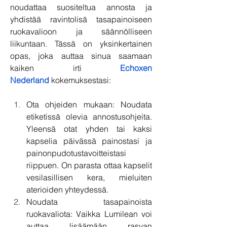
noudattaa suositeltua annosta ja 
yhdistää ravintolisä tasapainoiseen 
ruokavalioon ja säännölliseen 
liikuntaan. Tässä on yksinkertainen 
opas, joka auttaa sinua saamaan 
kaiken irti 
Echoxen 
Nederland
 kokemuksestasi:
Ota ohjeiden mukaan: Noudata 
etiketissä olevia annostusohjeita. 
Yleensä otat yhden tai kaksi 
kapselia päivässä painostasi ja 
painonpudotustavoitteistasi 
riippuen. On parasta ottaa kapselit 
vesilasillisen kera, mieluiten 
aterioiden yhteydessä.
Noudata tasapainoista 
ruokavaliota: Vaikka Lumilean voi 
auttaa lisäämään rasvan 