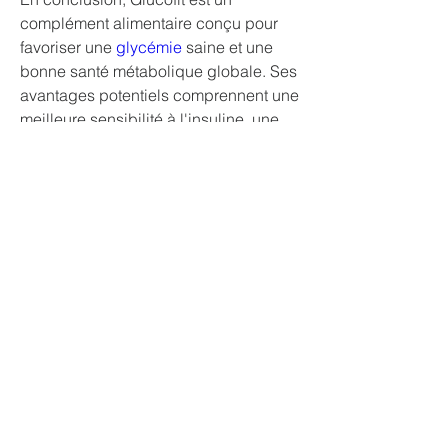
complément alimentaire conçu pour 
favoriser une 
glycémie
 saine et une 
bonne santé métabolique globale. Ses 
avantages potentiels comprennent une 
meilleure sensibilité à l'insuline, une 
glycémie stable et un soutien 
antioxydant, ce qui le rend attrayant 
pour les personnes qui gèrent le 
diabète ou qui cherchent à améliorer 
leur routine de bien-être. Pour de 
meilleurs résultats, il doit être utilisé 
régulièrement en complément d'une 
alimentation équilibrée et d'un mode 
de vie sain. Comme pour tout 
complément, il est essentiel de 
consulter un professionnel de la santé 
avant de commencer pour garantir la 
sécurité et l'efficacité