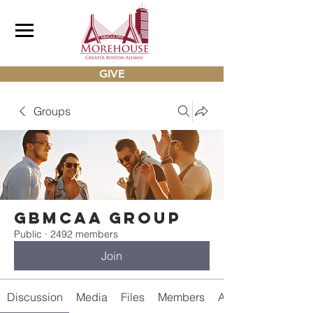
GIVE
Groups
gbmcaa Group
Public
·
2492 members
Join
Discussion
Media
Files
Members
About