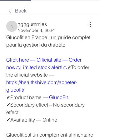
Back
ngngummies
ngngummies
November 4, 2024
Glucofit en France : un guide complet 
pour la gestion du diabète
Click here — Official site — Order 
now⚠️Limited stock alert!⚠️
✔To order 
the official website — 
https://healthshive.com/acheter-
glucofit/
✔Product name — 
GlucoFit
✔Secondary effect – No secondary 
effect
✔Availability — Online
Glucofit est un complément alimentaire 