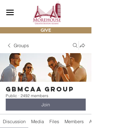
GIVE
Groups
gbmcaa Group
Public
·
2492 members
Join
Discussion
Media
Files
Members
About