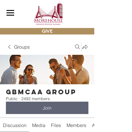
GIVE
Groups
gbmcaa Group
Public
·
2492 members
Join
Discussion
Media
Files
Members
About