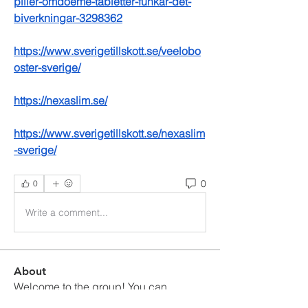
piller-omdoeme-tabletter-funkar-det-
biverkningar-3298362
https://www.sverigetillskott.se/veelobo
oster-sverige/
https://nexaslim.se/
https://www.sverigetillskott.se/nexaslim
-sverige/
0
0
Write a comment...
About
Welcome to the group! You can
connect with other members, ge
...