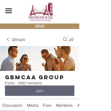
GIVE
Groups
gbmcaa Group
Public
·
2492 members
Join
Discussion
Media
Files
Members
About