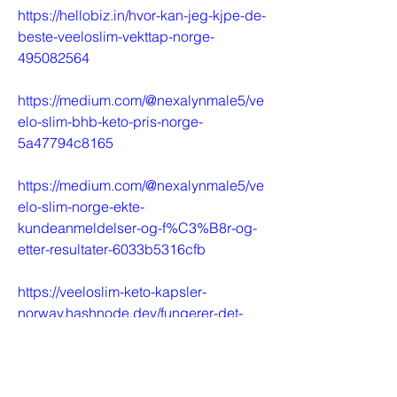
https://hellobiz.in/hvor-kan-jeg-kjpe-de-
beste-veeloslim-vekttap-norge-
495082564
https://medium.com/@nexalynmale5/ve
elo-slim-bhb-keto-pris-norge-
5a47794c8165
https://medium.com/@nexalynmale5/ve
elo-slim-norge-ekte-
kundeanmeldelser-og-f%C3%B8r-og-
etter-resultater-6033b5316cfb
https://veeloslim-keto-kapsler-
norway.hashnode.dev/fungerer-det-
veeloslim-keto-kapsler-norge
https://www.yepdesk.com/fungerer-