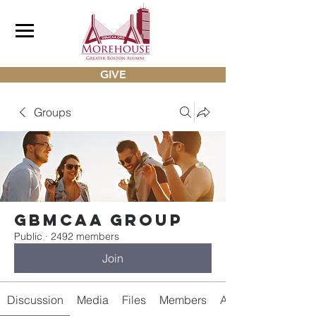
GIVE
Groups
gbmcaa Group
Public
·
2492 members
Join
Discussion
Media
Files
Members
About