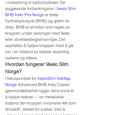
i motsetning til karbohydrater. De 
avgjørende forbedringene i 
Veelo Slim 
BHB Keto Pris Norge
 er beta-
hydroksybutyrat (BHB) og grønn te-
drep. BHB er et keton som lages av 
kroppen under sesonger med faste 
eller stivelsesbegrensninger. Det 
oppfattes å hjelpe kroppen med å gå 
inn i en tilstand av ketose vesentlig 
raskere og lettere.
Hvordan fungerer Veelo Slim 
Norge?
I fokuspunktet for 
VeeloSlim Vekttap 
Norge
 Advanced BHB Keto Cases' 
gjennomførbarhet ligger dens evne til 
å hjelpe ketose — en metabolsk 
tilstand der kroppen involverer fett som 
drivstoff i stedet for sukker. Ved å 