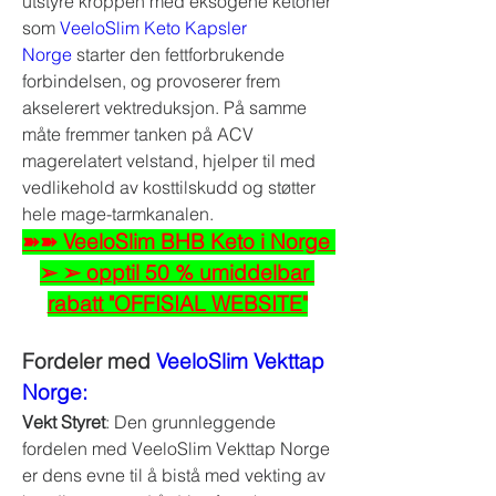
utstyre kroppen med eksogene ketoner 
som 
VeeloSlim Keto Kapsler 
Norge
 starter den fettforbrukende 
forbindelsen, og provoserer frem 
akselerert vektreduksjon. På samme 
måte fremmer tanken på ACV 
magerelatert velstand, hjelper til med 
vedlikehold av kosttilskudd og støtter 
hele mage-tarmkanalen.
➽➽ VeeloSlim BHB Keto i Norge 
➢ ➢ opptil 50 % umiddelbar 
rabatt "OFFISIAL WEBSITE"
Fordeler med 
VeeloSlim Vekttap 
Norge:
Vekt Styret
: Den grunnleggende 
fordelen med VeeloSlim Vekttap Norge 
er dens evne til å bistå med vekting av 