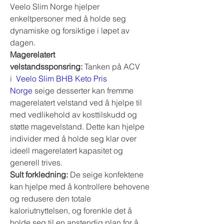
Veelo Slim Norge hjelper 
enkeltpersoner med å holde seg 
dynamiske og forsiktige i løpet av 
dagen.
Magerelatert 
velstandssponsring:
 Tanken på ACV 
i 
 Veelo Slim BHB Keto Pris 
Norge
 seige desserter kan fremme 
magerelatert velstand ved å hjelpe til 
med vedlikehold av kosttilskudd og 
støtte magevelstand. Dette kan hjelpe 
individer med å holde seg klar over 
ideell magerelatert kapasitet og 
generell trives.
Sult forkledning: 
De seige konfektene 
kan hjelpe med å kontrollere behovene 
og redusere den totale 
kaloriutnyttelsen, og forenkle det å 
holde seg til en anstendig plan for å 