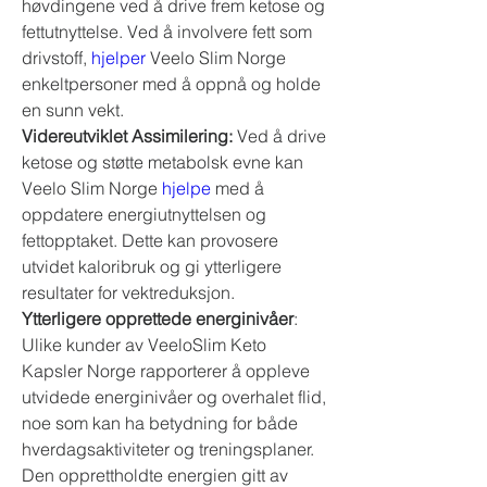
høvdingene ved å drive frem ketose og 
fettutnyttelse. Ved å involvere fett som 
drivstoff, 
hjelper
 Veelo Slim Norge 
enkeltpersoner med å oppnå og holde 
en sunn vekt.
Videreutviklet Assimilering:
 Ved å drive 
ketose og støtte metabolsk evne kan 
Veelo Slim Norge 
hjelpe
 med å 
oppdatere energiutnyttelsen og 
fettopptaket. Dette kan provosere 
utvidet kaloribruk og gi ytterligere 
resultater for vektreduksjon.
Ytterligere opprettede energinivåer
: 
Ulike kunder av VeeloSlim Keto 
Kapsler Norge rapporterer å oppleve 
utvidede energinivåer og overhalet flid, 
noe som kan ha betydning for både 
hverdagsaktiviteter og treningsplaner. 
Den opprettholdte energien gitt av 