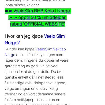
innta mindre kalorier.
➽➽ VeeloSlim BHB Keto i Norge 
➢ ➢ opptil 50 % umiddelbar 
rabatt "OFFISIAL WEBSITE"
Hvor kan jeg kjøpe 
Veelo Slim 
Norge?
Kunder kan kjøpe 
VeeloSlim Vekttap 
Norge
 direkte fra tilknytningen som 
lager dem. Tingene du kjøper vil være 
garantert og av god kvalitet ved 
sjansen for at du gjør dette. Du bør 
ganske enkelt gå til nettstedet, lese 
fullstendige avbildninger av tingene, 
velge arrangementet du virkelig 
trenger, og en kort tidsramme senere 
fullføre nettkjøpsprosessen på en 