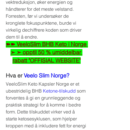
vektreduksjon, øker energien og 
håndterer for det meste velstand. 
Forresten, før vi undersøker de 
kronglete fokuspunktene, burde vi 
virkelig dechiffrere koden som driver 
dem til å endre.
➽➽ VeeloSlim BHB Keto i Norge 
➢ ➢ opptil 50 % umiddelbar 
rabatt "OFFISIAL WEBSITE"
Hva er 
Veelo Slim Norge?
VeeloSlim Keto Kapsler Norge er et 
ubestridelig BHB 
Ketone-tilskudd
 som 
forventes å gi en grunnleggende og 
praktisk strategi for å komme i bedre 
form. Dette tilskuddet virker ved å 
starte ketosesyklusen, som hjelper 
kroppen med å inkludere fett for energi 