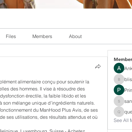
Files
Members
About
Member
Ank
bli
ément alimentaire conçu pour soutenir la 
blissha
lles des hommes. Il vise à résoudre des 
Pri
sfonction érectile, la faible libido et les 
san
son mélange unique d’ingrédients naturels. 
sanchec
 fonctionnement du ManHood Plus Avis, de ses 
que
queenki
e ses utilisations, des résultats attendus et où 
See All
Belgique, Luxembourg, Suisse - Achetez 