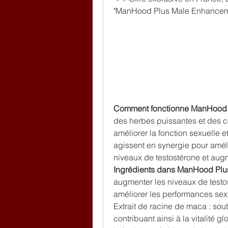
"ManHood Plus Male Enhancemen
Comment fonctionne ManHood 
des herbes puissantes et des c
améliorer la fonction sexuelle e
agissent en synergie pour améli
niveaux de testostérone et augm
Ingrédients dans ManHood Plu
augmenter les niveaux de testost
améliorer les performances sex
Extrait de racine de maca : sout
contribuant ainsi à la vitalité gl