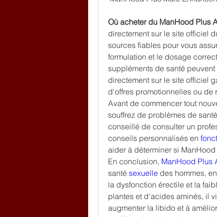
Où acheter du ManHood Plus A
directement sur le site officiel 
sources fiables pour vous assur
formulation et le dosage correct
suppléments de santé peuvent é
directement sur le site officiel 
d'offres promotionnelles ou de 
Avant de commencer tout nouvea
souffrez de problèmes de santé 
conseillé de consulter un profes
conseils personnalisés en 
fonct
aider à déterminer si ManHood 
En conclusion, 
ManHood Plus 
santé 
sexuelle 
des hommes, en 
la dysfonction érectile et la fai
plantes et d'acides aminés, il v
augmenter la libido et à amélior