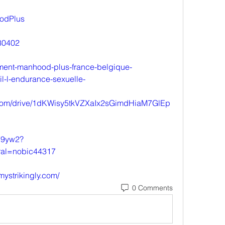
oodPlus
580402
ent-manhood-plus-france-belgique-
il-l-endurance-sexuelle-
e.com/drive/1dKWisy5tkVZXaIx2sGimdHiaM7GlEp
y79yw2?
ral=nobic44317
mystrikingly.com/
0 Comments