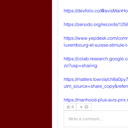
https://devfolio.co/@avisManH
https://zenodo.org/records/12
https://www.yepdesk.com/comm
luxembourg-et-suisse-stimule-t-
https://colab.research.googl
zo?usp=sharing
https://matters.town/a/ch8a0p
utm_source=share_copy&refer
https://manhood-plus-avis-prix.
0
Write a comment...