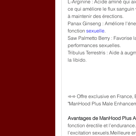
L-Arginine : Acide aminé qui ai
ce qui améliore le flux sanguin v
à maintenir des érections.
Panax Ginseng : Améliore l'énerg
fonction 
sexuelle
.
Saw Palmetto Berry : Favorise la
performances sexuelles.
Tribulus Terrestris : Aide à aug
la libido.
➾➾ Offre exclusive en France, 
"ManHood Plus Male Enhancemen
Avantages de ManHood Plus A
fonction érectile et l’endurance.
l’excitation sexuels.Meilleure e