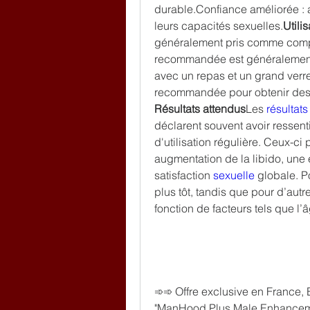
durable.Confiance améliorée : a
leurs capacités sexuelles.
Utili
généralement pris comme compl
recommandée est généralement d
avec un repas et un grand verre
recommandée pour obtenir des 
Résultats attendus
Les 
résultats
déclarent souvent avoir ressen
d'utilisation régulière. Ceux-ci
augmentation de la libido, une
satisfaction 
sexuelle 
globale. Po
plus tôt, tandis que pour d’aut
fonction de facteurs tels que l’
➾➾ Offre exclusive en France, 
"ManHood Plus Male Enhancemen