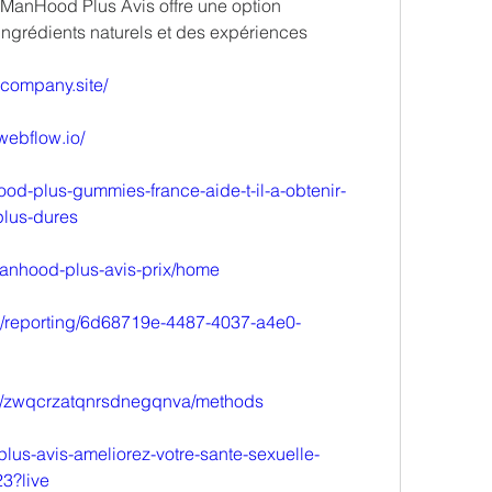
, ManHood Plus Avis offre une option 
ngrédients naturels et des expériences 
.company.site/
webflow.io/
ood-plus-gummies-france-aide-t-il-a-obtenir-
plus-dures
manhood-plus-avis-prix/home
om/reporting/6d68719e-4487-4037-a4e0-
ts/zwqcrzatqnrsdnegqnva/methods
lus-avis-ameliorez-votre-sante-sexuelle-
3?live