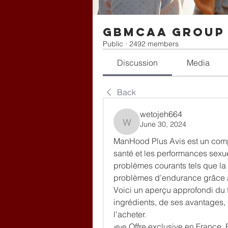
gbmcaa Group
Public
·
2492 members
Discussion
Media
Back
wetojeh664
June 30, 2024
wetojeh664
ManHood Plus Avis est un compl
santé et les performances sexue
problèmes courants tels que la dy
problèmes d’endurance grâce à 
Voici un aperçu approfondi du
ingrédients, de ses avantages, d
l'acheter.
➾➾ Offre exclusive en France, 