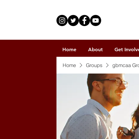
Home
About
Get Involv
Home
Groups
gbmcaa Gr