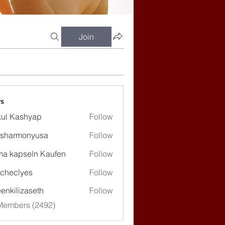
Join
s
ul Kashyap
Follow
ssharmonyusa
Follow
rmonyusa
ma kapseln Kaufen
Follow
checlyes
Follow
lyes
enkilizaseth
Follow
lizaseth
 Members (2492)