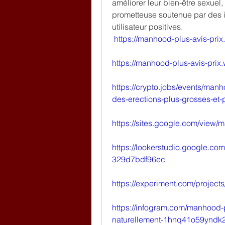
améliorer leur bien-être sexuel
prometteuse soutenue par des i
utilisateur positives.
https://manhood-plus-avis-prix
https://manhood-plus-avis-prix.
https://crypto.jobs/events/manh
des-erections-plus-grosses-et-
https://sites.google.com/view/
https://lookerstudio.google.c
329d7bdf96ec
https://experiment.com/projec
https://infogram.com/manhood-p
naturellement-1hnq41o59yndk2