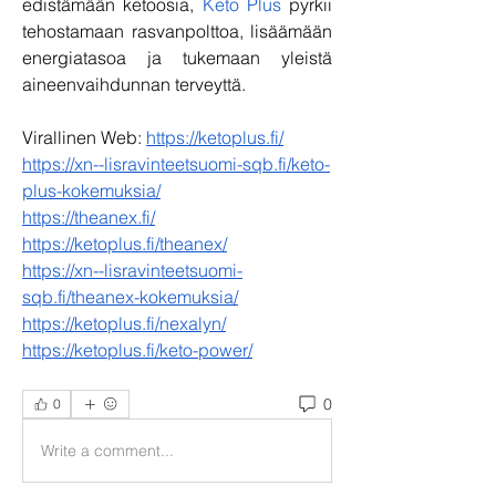
edistämään ketoosia, 
Keto Plus
 pyrkii 
tehostamaan rasvanpolttoa, lisäämään 
energiatasoa ja tukemaan yleistä 
aineenvaihdunnan terveyttä.
Virallinen Web: 
https://ketoplus.fi/
https://xn--lisravinteetsuomi-sqb.fi/keto-
plus-kokemuksia/
https://theanex.fi/
https://ketoplus.fi/theanex/
https://xn--lisravinteetsuomi-
sqb.fi/theanex-kokemuksia/
https://ketoplus.fi/nexalyn/
https://ketoplus.fi/keto-power/
0
0
Write a comment...