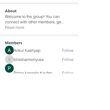
About
Welcome to the group! You can
connect with other members, ge
...
Read more
Members
Ankul Kashyap
Follow
blissharmonyusa
Follow
blissharmonyusa
Prima kapseln Kaufen
Follow
sancheclyes
Follow
sancheclyes
queenkilizaseth
Follow
queenkilizaseth
See All Members (2492)