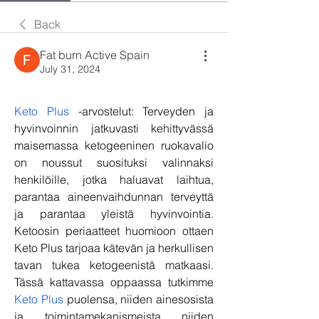
Back
Fat burn Active Spain
July 31, 2024
Keto Plus
 -arvostelut: Terveyden ja 
hyvinvoinnin jatkuvasti kehittyvässä 
maisemassa ketogeeninen ruokavalio 
on noussut suosituksi valinnaksi 
henkilöille, jotka haluavat laihtua, 
parantaa aineenvaihdunnan terveyttä 
ja parantaa yleistä hyvinvointia. 
Ketoosin periaatteet huomioon ottaen 
Keto Plus tarjoaa kätevän ja herkullisen 
tavan tukea ketogeenistä matkaasi. 
Tässä kattavassa oppaassa tutkimme 
Keto Plus
 puolensa, niiden ainesosista 
ja toimintamekanismeista niiden 