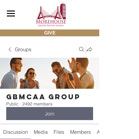
GIVE
Groups
gbmcaa Group
Public
·
2492 members
Join
Discussion
Media
Files
Members
About