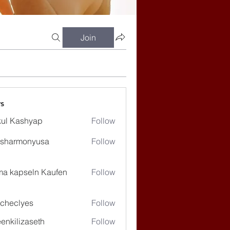
Join
s
ul Kashyap
Follow
ssharmonyusa
Follow
rmonyusa
ma kapseln Kaufen
Follow
checlyes
Follow
lyes
enkilizaseth
Follow
lizaseth