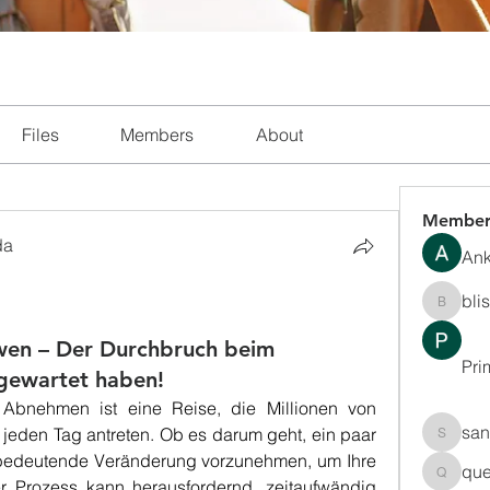
Files
Members
About
Member
da
Ank
bli
blissha
wen – Der Durchbruch beim
Pri
gewartet haben!
 Abnehmen ist eine Reise, die Millionen von 
san
eden Tag antreten. Ob es darum geht, ein paar 
sanchec
 bedeutende Veränderung vorzunehmen, um Ihre 
que
queenki
r Prozess kann herausfordernd, zeitaufwändig 