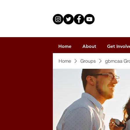
Home
About
Get Involv
Home
Groups
gbmcaa Gr