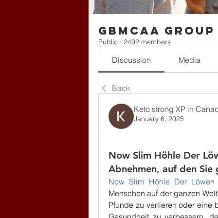
gbmcaa Group
Public
·
2492 members
Discussion
Media
Back
Keto strong XP in Cana
January 6, 2025
Now Slim Höhle Der Lö
Abnehmen, auf den Sie 
Now Slim Höhle Der Löwen
Menschen auf der ganzen Welt j
Pfunde zu verlieren oder eine
Gesundheit zu verbessern, de