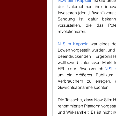
Now Slim Kapseln
 ist die deu
der Unternehmer ihre innov
Investoren (den „Löwen“) vorste
Sendung ist dafür bekann
vorzustellen, die das Pot
revolutionieren.
N Slim Kapseln
 war eines de
Löwen vorgestellt wurden, und 
beeindruckenden Ergebniss
wettbewerbsintensiven Markt 
Höhle der Löwen verlieh 
N Sli
um ein größeres Publikum 
Verbrauchern zu erregen, 
Gewichtsabnahme suchten.
Die Tatsache, dass Now Slim H
renommierten Plattform vorgeste
und Wirksamkeit. Es ist nicht 