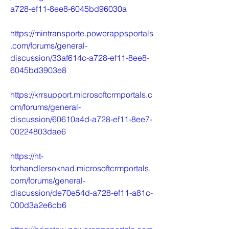
a728-ef11-8ee8-6045bd96030a
https://mintransporte.powerappsportals
.com/forums/general-
discussion/33af614c-a728-ef11-8ee8-
6045bd3903e8
https://krrsupport.microsoftcrmportals.c
om/forums/general-
discussion/60610a4d-a728-ef11-8ee7-
00224803dae6
https://nt-
forhandlersoknad.microsoftcrmportals.
com/forums/general-
discussion/de70e54d-a728-ef11-a81c-
000d3a2e6cb6