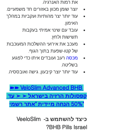
את רמות האנרגיה.
יוצר שומן מכוון באזורים חד משמעיים.
עוד יותר יצר מהותיות ועקביות במהלך 
האימון.
עובד עם שינוי אמיתי בעקבות 
תשישות ולחץ.
מעכב את אירועי ההשלכות המעוכבות 
של קטו-שפעת בתוך הגוף.
מכסה 
רעב ועובדים איתו כדי לפגוע 
בשליטה.
עוד יותר יוצר קיבעון, גישה ואובססיה.
➽➽ VeloSlim Advanced BHB 
קפסולות הרזיה בישראל ➢ ➢ עד 
50% הנחה מיידית "אתר רשמי"
כיצד להשתמש ב- VeeloSlim 
BHB Pills Israel?