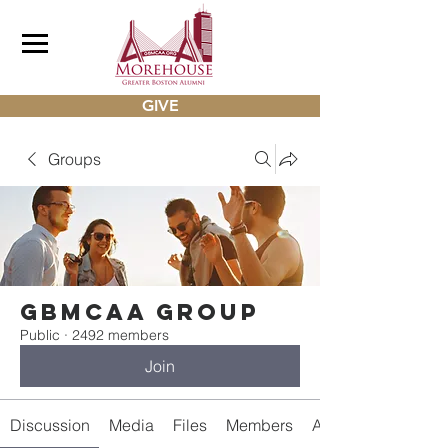
GIVE
Groups
gbmcaa Group
Public
·
2492 members
Join
Discussion
Media
Files
Members
About