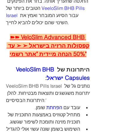
החלטה שתעריך אותה. בחר את הפינוקים 
הטובים ביותר של
 VeeloSlim BHB Pills 
Israel
 עבור הסיוע המובחר ואמץ את 
השינוי שהם יכולים להביא לחייך.
➽➽ VeloSlim Advanced BHB 
קפסולות הרזיה בישראל ➢ ➢ עד 
50% הנחה מיידית "אתר רשמי"
VeeloSlim BHB 
היתרונות של 
:
Capsules ישראל
VeeloSlim BHB Pills Israel נותנים גל של 
יתרונות משגשגים ותוצאות מבטיחות. להלן 
היתרונות הבסיסיים:'
עובד עם 
הפחתת 
שומן.
מתחיל קטוזיס באמצעות התוכנית של 
תוכנית מזינה ותומכת לשיפור שגשוג.
השימוש בשומן שונה עשוי אולי להגדיל 