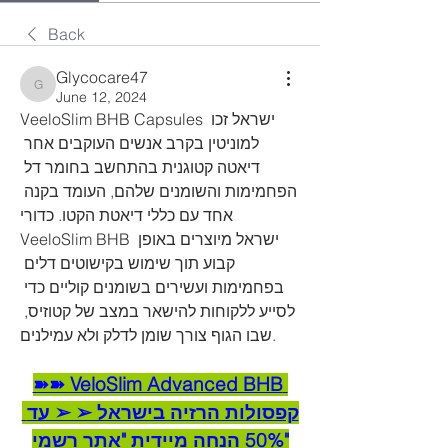
Back
Glycocare47
Glycocare47
June 12, 2024
VeeloSlim BHB Capsules ישראל זכו 
למוניטין בקרב אנשים העוקבים אחר 
דיאטה קטוגנית בהתחשב בחומר דל 
הפחמימות והשומנים שלהם, העומד בקנה 
אחד עם כללי דיאטת הקטו. כדורי 
VeeloSlim BHB ישראל מיוצרים באופן 
קבוע תוך שימוש בקישוטים דלים 
בפחמימות ועשירים בשומנים קוליים כדי 
לסייע ללקוחות להישאר במצב של קטוזיס, 
שבו הגוף צורך שומן לדלק ולא עמילנים.
➽➽ VeloSlim Advanced BHB 
קפסולות הרזיה בישראל ➢ ➢ עד 
50% הנחה מיידית "אתר רשמי"