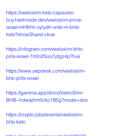
https://veeloslim-keto-capsules-
buy.hashnode.dev/veeloslim-price-
israel-mhfkhh-vyrydh-vmkl-m-bhb-
keto?showSharer=true
https://infogram.com/veeloslim-bhb-
pills-israel-1h0n25oo7jdgz4p?live
https://www.yepdesk.com/veeloslim-
bhb-pills-israel
https://gamma.app/docs/VeeloSlim-
BHB--hdwajhm5ckc195g?mode=doc
https://crypto.jobs/events/veeloslim-
bhb-keto