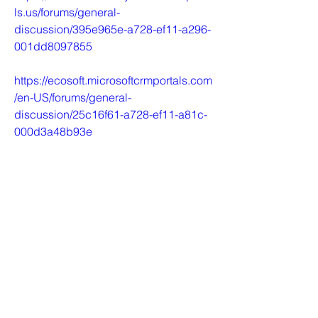
ls.us/forums/general-
discussion/395e965e-a728-ef11-a296-
001dd8097855
https://ecosoft.microsoftcrmportals.com
/en-US/forums/general-
discussion/25c16f61-a728-ef11-a81c-
000d3a48b93e
https://nycourts-
dev.powerappsportals.us/forums/gener
al-discussion/1caf7263-a728-ef11-
a296-001dd8051edf
https://sbsconnect.nyc.gov/SignIn?
ReturnUrl=%2Fforums%2Fgeneral-
discussion%2F1be15b75-e21c-ef11-
9899-001dd80abc0c