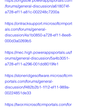
https://brigstow.powerappsportals.com
/forums/general-discussion/a618074f-
a728-ef11-a81c-002248c7200a
https://ontracksupport.microsoftcrmport
als.com/forums/general-
discussion/4a1b0850-a728-ef11-8ee8-
000d3a0269b5
https://mec.high.powerappsportals.us/f
orums/general-discussion/5a4b3051-
a728-ef11-a296-001dd8019fe1
https://stoneridgesoftware.microsoftcrm
portals.com/forums/general-
discussion/f482b2b1-1f12-ef11-989a-
00224851de33
https://twor.microsoftcrmportals.com/for