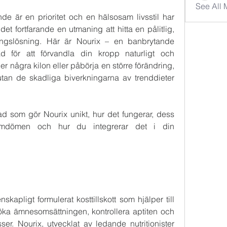
See All
nde är en prioritet och en hälsosam livsstil har 
det fortfarande en utmaning att hitta en pålitlig, 
ningslösning. Här är Nourix – en banbrytande 
ad för att förvandla din kropp naturligt och 
er några kilon eller påbörja en större förändring, 
 utan de skadliga biverkningarna av trenddieter 
ad som gör Nourix unikt, hur det fungerar, dess 
ndomdömen och hur du integrerar det i din 
enskapligt formulerat kosttillskott som hjälper till 
ka ämnesomsättningen, kontrollera aptiten och 
ser. Nourix, utvecklat av ledande nutritionister 