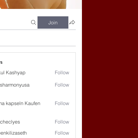
Join
s
ul Kashyap
Follow
ssharmonyusa
Follow
rmonyusa
ma kapseln Kaufen
Follow
checlyes
Follow
lyes
enkilizaseth
Follow
lizaseth