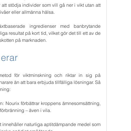
att stödja individer som vill gå ner i vikt utan att 
åer eller allmänna hälsa.
växtbaserade ingredienser med banbrytande 
a resultat på kort tid, vilket gör det till ett av de 
lskotten på marknaden.
gerar
etod för viktminskning och riktar in sig på 
arare än att bara erbjuda tillfälliga lösningar. Så 
kning:
en: Nourix förbättrar kroppens ämnesomsättning, 
förbränning – även i vila.
ottet innehåller naturliga aptitdämpande medel som 