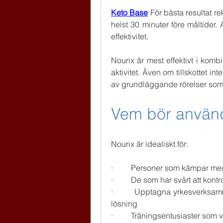
Keto Base
 För bästa resultat r
helst 30 minuter före måltider.
effektivitet.
Nourix är mest effektivt i komb
aktivitet. Även om tillskottet in
av grundläggande rörelser som 
Vem bör använ
Nourix är idealiskt för:
·         Personer som kämpar me
·         De som har svårt att kont
·         Upptagna yrkesverksamm
lösning
·         Träningsentusiaster som