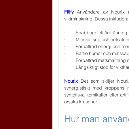
Fitify
 Användare av Nourix ra
viktminskning. Dessa inkluderar
·         Snabbare fettförbränning
·         Minskat sug och hetsätni
·         Förbättrad energi och me
·         Bättre humör och minska
·         Förbättrad matsmältning
·         Långsiktigt stöd för vikth
Nourix
 Det som skiljer Nour
synergistiskt med kroppens n
syntetiska kemikalier eller arti
orsaka krascher.
Hur man använ