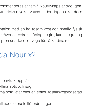
ekommenderas att ta två Nourix-kapslar dagligen, 
 Att dricka mycket vatten under dagen ökar dess 
ination med en hälsosam kost och måttlig fysisk 
te kräver en extrem träningsregim, kan integrering 
promenader eller yoga förstärka dina resultat.
da Nourix?
d envist kroppsfett
rollera aptit och sug
a som letar efter en enkel kosttillskottsbaserad 
 vill accelerera fettförbränningen