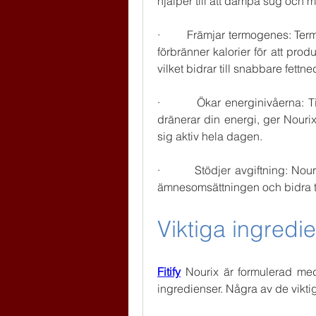
hjälper till att dämpa sug och
·         Främjar termogenes: T
förbränner kalorier för att pro
vilket bidrar till snabbare fettn
·         Ökar energinivåerna: Ti
dränerar din energi, ger Nourix 
sig aktiv hela dagen.
·         Stödjer avgiftning: Nou
ämnesomsättningen och bidra til
Viktiga ingredie
Fitify
 Nourix är formulerad med
ingredienser. Några av de vikt