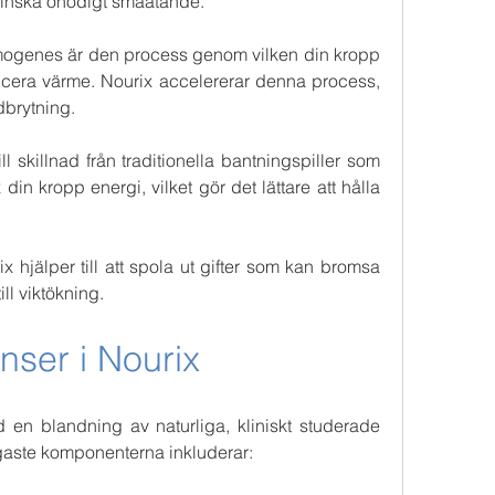
 minska onödigt småätande.
ermogenes är den process genom vilken din kropp 
ducera värme. Nourix accelererar denna process, 
edbrytning.
ll skillnad från traditionella bantningspiller som 
din kropp energi, vilket gör det lättare att hålla 
rix hjälper till att spola ut gifter som kan bromsa 
l viktökning.
nser i Nourix
 en blandning av naturliga, kliniskt studerade 
igaste komponenterna inkluderar: