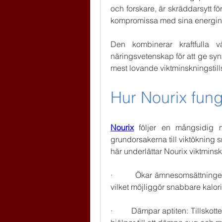
och forskare, är skräddarsytt för 
kompromissa med sina energiniv
Den kombinerar kraftfulla 
näringsvetenskap för att ge synlig
mest lovande viktminskningstil
Hur Nourix fun
Nourix
 följer en mångsidig m
grundorsakerna till viktökning sn
här underlättar Nourix viktmins
·         Ökar ämnesomsättning
vilket möjliggör snabbare kalori
·         Dämpar aptiten: Tillsk