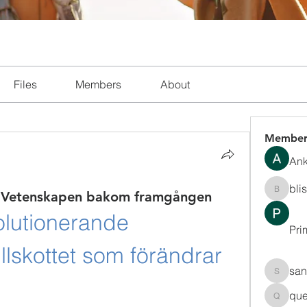
Files
Members
About
Member
Ank
bli
e: Vetenskapen bakom framgången
blissha
olutionerande 
Pri
llskottet som förändrar 
san
sanchec
que
queenki