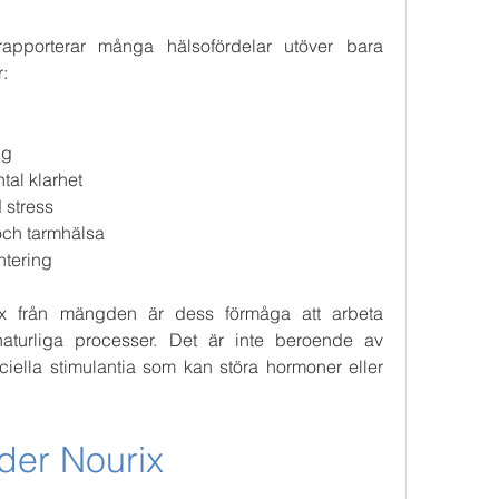
pporterar många hälsofördelar utöver bara 
:
ng
ntal klarhet
d stress
 och tarmhälsa
antering
ix från mängden är dess förmåga att arbeta 
aturliga processer. Det är inte beroende av 
ficiella stimulantia som kan störa hormoner eller 
der Nourix