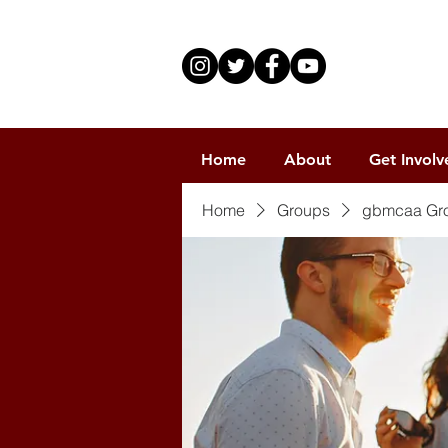
Home
About
Get Involv
Home
Groups
gbmcaa Gr