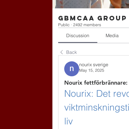
gbmcaa Group
Public
·
2492 members
Discussion
Media
Back
nourix sverige
May 15, 2025
Nourix fettförbrännar
Nourix: Det rev
viktminskningsti
liv