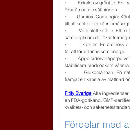
·         Extrakt av grönt te: En 
ökar ämnesomsättningen.
·         Garcinia Cambogia: Kän
till att kontrollera känslomässig
·         Vattenfritt koffein: Et
samtidigt som det ökar termog
·         L-karnitin: En aminosyra 
för att förbrännas som energi.
·         Äppelcidervinägerpulver
stabilisera blodsockernivåerna.
·         Glukomannan: En natu
främjar en känsla av mättnad o
Fitify Sverige
 Alla ingredienser 
en FDA-godkänd, GMP-certifiera
kvalitets- och säkerhetsstandar
Fördelar med a