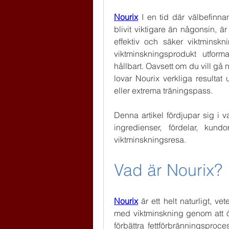
Nourix
 I en tid där välbefinna
blivit viktigare än någonsin, är 
effektiv och säker viktminsk
viktminskningsprodukt utform
hållbart. Oavsett om du vill gå n
lovar Nourix verkliga resultat
eller extrema träningspass.
Denna artikel fördjupar sig i v
ingredienser, fördelar, ku
viktminskningsresa.
Vad är Nourix?
Nourix
 är ett helt naturligt, vet
med viktminskning genom att ö
förbättra fettförbränningsproces