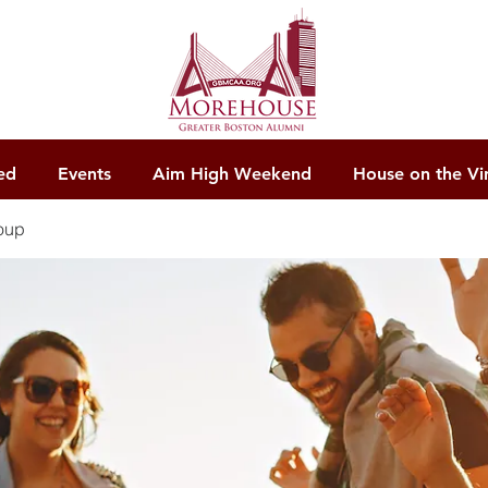
ed
Events
Aim High Weekend
House on the Vi
oup