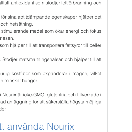
kraftfull antioxidant som stödjer fettförbränning och 
t för sina aptitdämpande egenskaper, hjälper det 
t och hetsätning.
t milt stimulerande medel som ökar energi och fokus 
enesen.
som hjälper till att transportera fettsyror till celler 
: Stödjer matsmältningshälsan och hjälper till att 
rlig kostfiber som expanderar i magen, vilket 
ch minskar hunger.
i Nourix är icke-GMO, glutenfria och tillverkade i 
d anläggning för att säkerställa högsta möjliga 
der.
tt använda Nourix