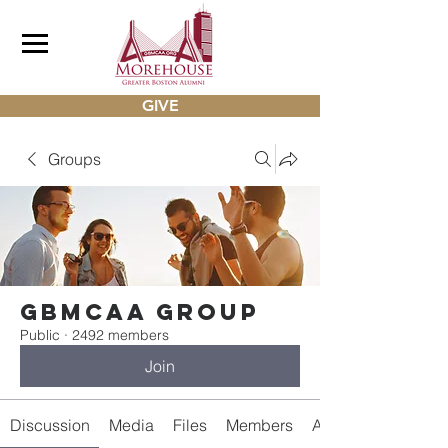
GIVE
Groups
gbmcaa Group
Public
·
2492 members
Join
Discussion
Media
Files
Members
About