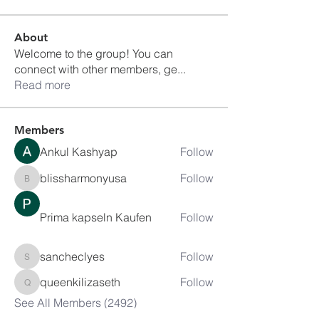
About
Welcome to the group! You can
connect with other members, ge
...
Read more
Members
Ankul Kashyap
Follow
blissharmonyusa
Follow
blissharmonyusa
Prima kapseln Kaufen
Follow
sancheclyes
Follow
sancheclyes
queenkilizaseth
Follow
queenkilizaseth
See All Members (2492)