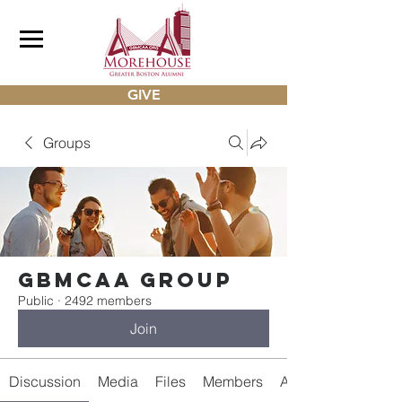
GIVE
Groups
gbmcaa Group
Public
·
2492 members
Join
Discussion
Media
Files
Members
About