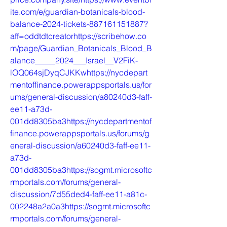
ite.com/e/guardian-botanicals-blood-
balance-2024-tickets-887161151887?
aff=oddtdtcreatorhttps://scribehow.co
m/page/Guardian_Botanicals_Blood_B
alance_____2024___Israel__V2FiK-
lOQ064sjDyqCJKKwhttps://nycdepart
mentoffinance.powerappsportals.us/for
ums/general-discussion/a80240d3-faff-
ee11-a73d-
001dd8305ba3https://nycdepartmentof
finance.powerappsportals.us/forums/g
eneral-discussion/a60240d3-faff-ee11-
a73d-
001dd8305ba3https://sogmt.microsoftc
rmportals.com/forums/general-
discussion/7d55ded4-faff-ee11-a81c-
002248a2a0a3https://sogmt.microsoftc
rmportals.com/forums/general-