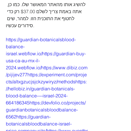
להשיג אותו מהאתר המאושר שלו. כמו כן, 
אתה באמת צריך לשלם $37.00 רק כדי 
לחטוף את התוכנית הזו. למהר, שים 
סידורים עכשיו.
https://guardian-botanicalsblood-
balance-
israel.webflow.io/https://guardian-buy-
usa-ca-au-mx-il-
2024.webflow.io/https://www.dibiz.com
/pijijev277https://experiment.com/proje
cts/altxgzucjsjckzywiryz/methodshttps:
//hellobiz.in/guardian-botanicals-
blood-balance----israel-2024-
664186345https://devfolio.co/projects/
guardianbotanicalsbloodbalance-
6562https://guardian-
botanicalsbloodbalance-israel-
price.company.site/https://www.eventbr