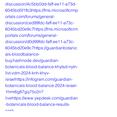
discussion/4c5bb0dd-faff-ee11-a73d-
6045bd5f1fb3https://fms.microsoftcrmp
ortals.com/forums/general-
discussion/ced99fdc-faff-ee11-a73c-
6045bd20e9c7https://fms.microsoftcrm
portals.com/forums/general-
discussion/d0d99fdc-faff-ee11-a73c-
6045bd20e9c7https://guardianbotanic
als-bloodbalance-
buy.hashnode.dev/guardian-
botanicals-blood-balance-khytsd-nytn-
llvt-vdm-2024-knh-khyv-
israelhttps://infogram.com/guardian-
botanicals-blood-balance-2024-israel-
1hmr6g87gq75o2n?
livehttps://www.yepdesk.com/guardian
-botanicals-blood-balance-results-
cost-
israelhttps://feedback.azure.com/d365