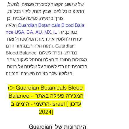
של שגשוג הקשור לסוכרת פגמים, למשל, 
התקפים כליליים, שבץ מוחי, ליקוי בכליות, 
צורך בראייה, פגיעה עצבית וכן 
הלאה 
Guardian Botanicals Blood Bala
nce USA, CA, AU, MX, IL
 כמו כן, זה 
יפחית לחלוטין את רמות הכולסטרול ואת 
רמות הלחץ במחזור הדם. Guardian 
Blood Balance כנדרש, נפרד לשלום 
מגלולות התוכנית האלה והתחל לעקוב אחר 
התוכנית הזו כדי לשמור על שליטה על רמות 
הגלוקוז שלך בצורה הישירה והנכונה.
👉 Guardian Botanicals Blood 
Balance - המכירה פעילה באתר 
הרשמי - הזמינו ב-Israel [עדכון 
2024]
היתרונות של Guardian 