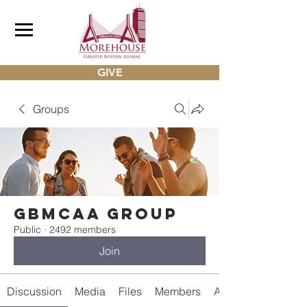
GIVE
Groups
gbmcaa Group
Public
·
2492 members
Join
Discussion
Media
Files
Members
About