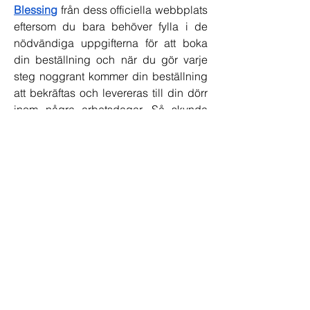
Blessing
 från dess officiella webbplats 
eftersom du bara behöver fylla i de 
nödvändiga uppgifterna för att boka 
din beställning och när du gör varje 
steg noggrant kommer din beställning 
att bekräftas och levereras till din dörr 
inom några arbetsdagar. Så skynda 
dig och beställ ditt paket nu.
http://ketopower.se
http://ketopower.com.se
http://ketopowergummies.com.se
https://ketofx.se/keto-power-sverige/
http://testoplus.com.se