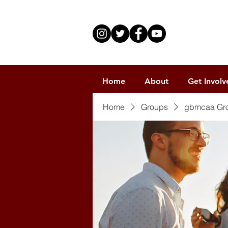
Home
About
Get Involv
Home
Groups
gbmcaa Gr