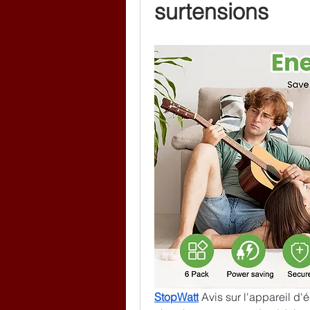
surtensions
StopWatt
 Avis sur l'appareil d