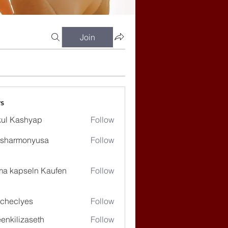
Join
s
ul Kashyap
Follow
ssharmonyusa
Follow
rmonyusa
ma kapseln Kaufen
Follow
checlyes
Follow
lyes
enkilizaseth
Follow
lizaseth