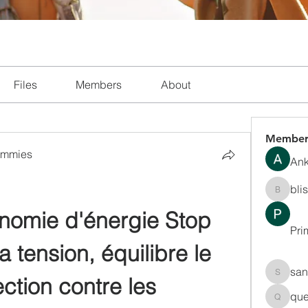
Files
Members
About
Member
ummies
Ank
bli
blissha
onomie d'énergie Stop 
Pri
la tension, équilibre le 
san
ction contre les 
sanchec
que
queenki