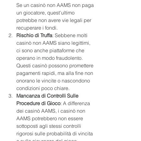
Se un casinò non AAMS non paga 
un giocatore, quest'ultimo 
potrebbe non avere vie legali per 
recuperare i fondi.
Rischio di Truffa
: Sebbene molti 
casinò non AAMS siano legittimi, 
ci sono anche piattaforme che 
operano in modo fraudolento. 
Questi casinò possono promettere 
pagamenti rapidi, ma alla fine non 
onorano le vincite o nascondono 
condizioni poco chiare.
Mancanza di Controlli Sulle 
Procedure di Gioco
: A differenza 
dei casinò AAMS, i casinò non 
AAMS potrebbero non essere 
sottoposti agli stessi controlli 
rigorosi sulle probabilità di vincita 