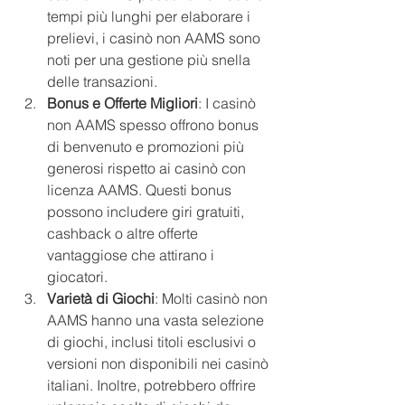
tempi più lunghi per elaborare i 
prelievi, i casinò non AAMS sono 
noti per una gestione più snella 
delle transazioni.
Bonus e Offerte Migliori
: I casinò 
non AAMS spesso offrono bonus 
di benvenuto e promozioni più 
generosi rispetto ai casinò con 
licenza AAMS. Questi bonus 
possono includere giri gratuiti, 
cashback o altre offerte 
vantaggiose che attirano i 
giocatori.
Varietà di Giochi
: Molti casinò non 
AAMS hanno una vasta selezione 
di giochi, inclusi titoli esclusivi o 
versioni non disponibili nei casinò 
italiani. Inoltre, potrebbero offrire 