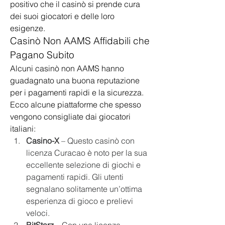
positivo che il casinò si prende cura 
dei suoi giocatori e delle loro 
esigenze.
Casinò Non AAMS Affidabili che 
Pagano Subito
Alcuni casinò non AAMS hanno 
guadagnato una buona reputazione 
per i pagamenti rapidi e la sicurezza. 
Ecco alcune piattaforme che spesso 
vengono consigliate dai giocatori 
italiani:
Casino-X
 – Questo casinò con 
licenza Curacao è noto per la sua 
eccellente selezione di giochi e 
pagamenti rapidi. Gli utenti 
segnalano solitamente un’ottima 
esperienza di gioco e prelievi 
veloci.