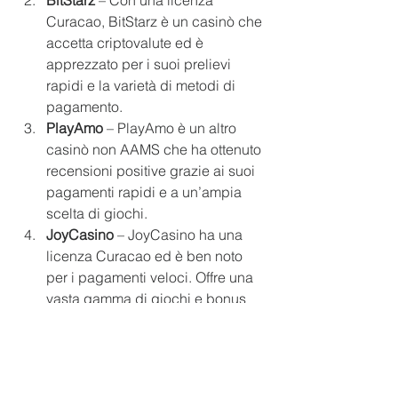
BitStarz
 – Con una licenza 
Curacao, BitStarz è un casinò che 
accetta criptovalute ed è 
apprezzato per i suoi prelievi 
rapidi e la varietà di metodi di 
pagamento.
PlayAmo
 – PlayAmo è un altro 
casinò non AAMS che ha ottenuto 
recensioni positive grazie ai suoi 
pagamenti rapidi e a un’ampia 
scelta di giochi.
JoyCasino
 – JoyCasino ha una 
licenza Curacao ed è ben noto 
per i pagamenti veloci. Offre una 
vasta gamma di giochi e bonus 
generosi.
Conclusioni
Giocare in un casinò non AAMS può 
essere interessante, soprattutto per 