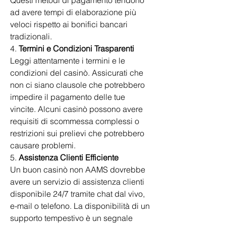
Questi metodi di pagamento tendono 
ad avere tempi di elaborazione più 
veloci rispetto ai bonifici bancari 
tradizionali.
4. 
Termini e Condizioni Trasparenti
Leggi attentamente i termini e le 
condizioni del casinò. Assicurati che 
non ci siano clausole che potrebbero 
impedire il pagamento delle tue 
vincite. Alcuni casinò possono avere 
requisiti di scommessa complessi o 
restrizioni sui prelievi che potrebbero 
causare problemi.
5. 
Assistenza Clienti Efficiente
Un buon casinò non AAMS dovrebbe 
avere un servizio di assistenza clienti 
disponibile 24/7 tramite chat dal vivo, 
e-mail o telefono. La disponibilità di un 
supporto tempestivo è un segnale 