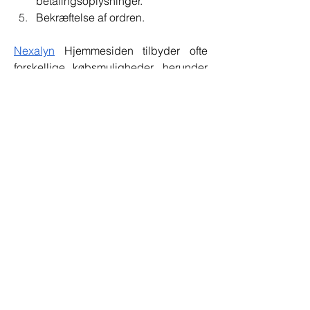
betalingsoplysninger.
Bekræftelse af ordren.
Nexalyn
 Hjemmesiden tilbyder ofte 
forskellige købsmuligheder, herunder 
abonnementer eller rabatter 
Nexalyn
 ved massekøb.
Dom:
Nexalyn
 giver en naturlig og bekvem 
måde for mænd at forbedre deres 
seksuelle sundhed og overordnede 
vitalitet. Med ingredienser som L-
Arginin, Maca Root Extract og Tongkat 
Ali understøtter disse gummier 
forbedret libido, bedre erektil funktion 
og øget udholdenhed. Mens 
individuelle resultater kan variere, gør 