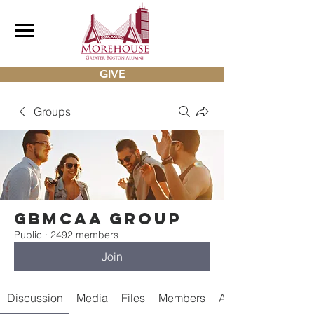
GIVE
Groups
gbmcaa Group
Public
·
2492 members
Join
Discussion
Media
Files
Members
About