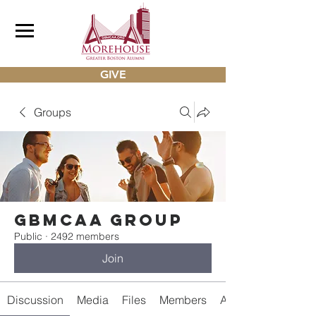
GIVE
Groups
gbmcaa Group
Public
·
2492 members
Join
Discussion
Media
Files
Members
About