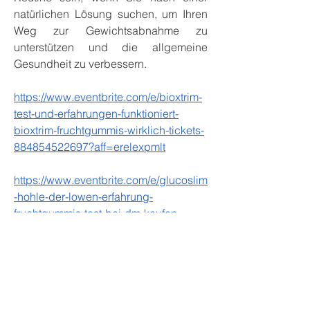
natürlichen Lösung suchen, um Ihren 
Weg zur Gewichtsabnahme zu 
unterstützen und die allgemeine 
Gesundheit zu verbessern.
https://www.eventbrite.com/e/bioxtrim-
test-und-erfahrungen-funktioniert-
bioxtrim-fruchtgummis-wirklich-tickets-
884854522697?aff=erelexpmlt
https://www.eventbrite.com/e/glucoslim
-hohle-der-lowen-erfahrung-
fruchtgummis-test-bei-dm-kaufen-
tickets-880674239357
https://www.eventbrite.com/e/slim-
gummies-hohle-der-lowen-bewertung-
wirkung-test-erfahrung-2024-tickets-