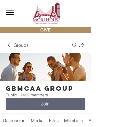
GIVE
Groups
gbmcaa Group
Public
·
2492 members
Join
Discussion
Media
Files
Members
About