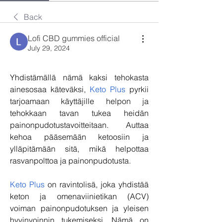
Back
Lofi CBD gummies official
July 29, 2024
Yhdistämällä nämä kaksi tehokasta 
ainesosaa käteväksi, 
Keto Plus
 pyrkii 
tarjoamaan käyttäjille helpon ja 
tehokkaan tavan tukea heidän 
painonpudotustavoitteitaan. Auttaa 
kehoa pääsemään ketoosiin ja 
ylläpitämään sitä, mikä helpottaa 
rasvanpolttoa ja painonpudotusta.
Keto Plus
 on ravintolisä, joka yhdistää 
keton ja omenaviinietikan (ACV) 
voiman painonpudotuksen ja yleisen 
hyvinvoinnin tukemiseksi. Nämä on 