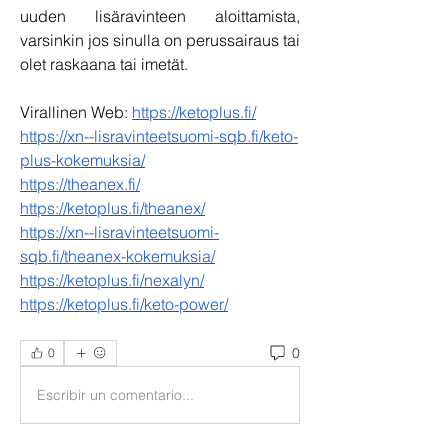
uuden lisäravinteen aloittamista, 
varsinkin jos sinulla on perussairaus tai 
olet raskaana tai imetät.
Virallinen Web: 
https://ketoplus.fi/
https://xn--lisravinteetsuomi-sqb.fi/keto-
plus-kokemuksia/
https://theanex.fi/
https://ketoplus.fi/theanex/
https://xn--lisravinteetsuomi-
sqb.fi/theanex-kokemuksia/
https://ketoplus.fi/nexalyn/
https://ketoplus.fi/keto-power/
0
0
Escribir un comentario...