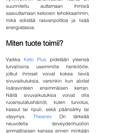
suunniteltu auttamaan ihmisiä 
saavuttamaan ketoosin tehokkaammin, 
mikä edistää rasvanpolttoa ja lisää 
energiatasoa.
Miten tuote toimii?
Vaikka 
Keto Plus
 pidetään yleensä 
turvallisina useimmille henkilöille, 
jotkut ihmiset voivat kokea lieviä 
sivuvaikutuksia, varsinkin kun aloitat 
lisäravinteen ensimmäisen kerran. 
Näitä sivuvaikutuksia voivat olla 
ruoansulatushäiriöt, kuten turvotus, 
kaasut tai ripuli, sekä päänsärky tai 
väsymys. 
Theanex
 On tärkeää 
neuvotella terveydenhuollon 
ammattilaisen kanssa ennen minkään 