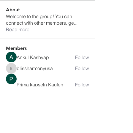
About
Welcome to the group! You can
connect with other members, ge
...
Read more
Members
Ankul Kashyap
Follow
blissharmonyusa
Follow
blissharmonyusa
Prima kapseln Kaufen
Follow
sancheclyes
Follow
sancheclyes
queenkilizaseth
Follow
queenkilizaseth
See All Members (2492)