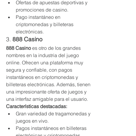
Ofertas de apuestas deportivas y 
promociones de casino.
Pago instantáneo en 
criptomonedas y billeteras 
electrónicas.
3. 
888 Casino
888 Casino
 es otro de los grandes 
nombres en la industria del juego 
online. Ofrecen una plataforma muy 
segura y confiable, con pagos 
instantáneos en criptomonedas y 
billeteras electrónicas. Además, tienen 
una impresionante oferta de juegos y 
una interfaz amigable para el usuario.
Características destacadas:
Gran variedad de tragamonedas y 
juegos en vivo.
Pagos instantáneos en billeteras 
electrónicas y criptomonedas.