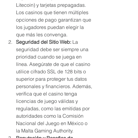
Litecoin) y tarjetas prepagadas. 
Los casinos que tienen múltiples 
opciones de pago garantizan que 
los jugadores puedan elegir la 
que más les convenga.
Seguridad del Sitio Web:
 La 
seguridad debe ser siempre una 
prioridad cuando se juega en 
línea. Asegúrate de que el casino 
utilice cifrado SSL de 128 bits o 
superior para proteger tus datos 
personales y financieros. Además, 
verifica que el casino tenga 
licencias de juego válidas y 
reguladas, como las emitidas por 
autoridades como la Comisión 
Nacional del Juego en México o 
la Malta Gaming Authority.