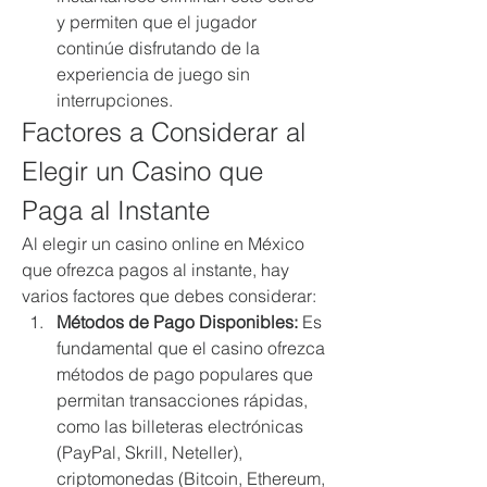
y permiten que el jugador 
continúe disfrutando de la 
experiencia de juego sin 
interrupciones.
Factores a Considerar al 
Elegir un Casino que 
Paga al Instante
Al elegir un casino online en México 
que ofrezca pagos al instante, hay 
varios factores que debes considerar:
Métodos de Pago Disponibles:
 Es 
fundamental que el casino ofrezca 
métodos de pago populares que 
permitan transacciones rápidas, 
como las billeteras electrónicas 
(PayPal, Skrill, Neteller), 
criptomonedas (Bitcoin, Ethereum, 